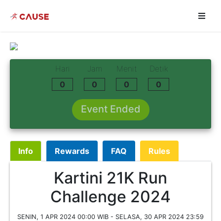
Hari
Jam
Menit
Detik
0
0
0
0
Event Ended
Info
Rewards
FAQ
Rules
Kartini 21K Run
Challenge 2024
SENIN, 1 APR 2024 00:00 WIB - SELASA, 30 APR 2024 23:59