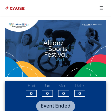
Hari
Jam
Menit
Detik
0
0
0
0
Event Ended