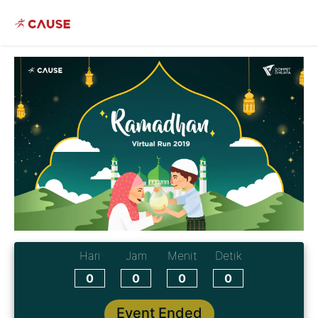
Hari
Jam
Menit
Detik
0
0
0
0
Event Ended